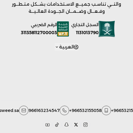
والتــي تناسـب جميــع الاسـتخدامات بشــكل متـطــور
وفـعــال وضــمــان الجــودة العالـيــة
السجل التجاري
الرقم الضريبي
1131013790
311358112700003
العربية
sweed.sa
966163234547
+966532155058
+9665321