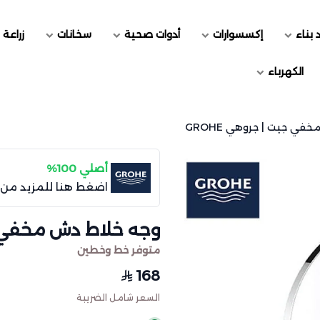
 بناء
إكسسوارات
أدوات صحية
سخانات
زراعة 
الكهرباء
ي جيت | جروهي GROHE
أصلي 100%
اضغط هنا للمزيد من 
وجه خلاط دش مخفي جيت
متوفر خط وخطين
168
السعر شامل الضريبة