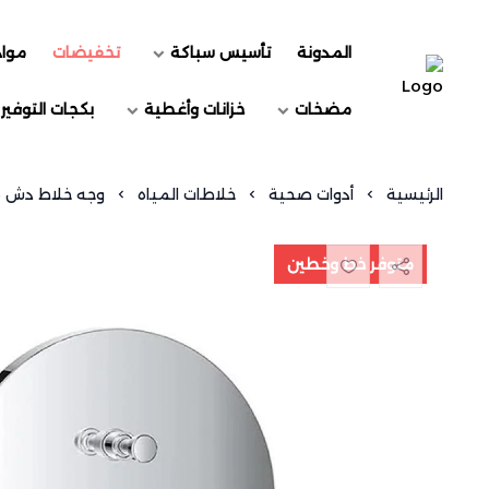
المدونة
تأسيس سباكة
تخفيضات
مواد
السويد للسباكة
مضخات
خزانات وأغطية
بكجات التوفير
الرئيسية
أدوات صحية
خلاطات المياه
وجه خلاط دش مخف
متوفر خط وخطين