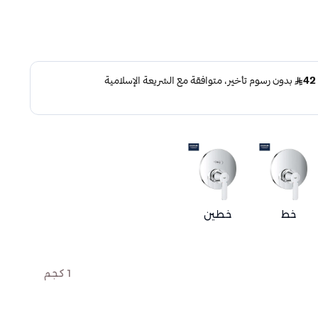
خط
خطين
1 كجم