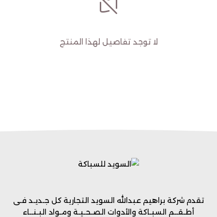
لا توجد تفاصيل لهذا المنتج
تقدم شركة براهيم عبدالله السويد التجارية كل جـديـد فـى
أطـقــم السبـاكة والأدوات الصـحـيـة ومـواد البـنــاء