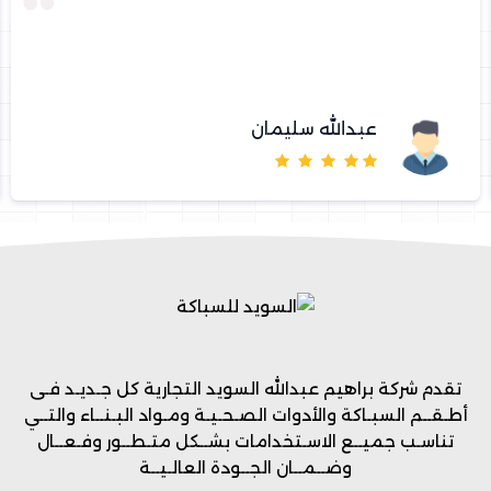
عبدالله سليمان
تقدم شركة براهيم عبدالله السويد التجارية كل جـديـد فـى
أطـقــم السبـاكة والأدوات الصـحـيـة ومـواد البـنــاء والتــي
تناسـب جميــع الاسـتخدامات بشــكل متـطــور وفـعــال
وضــمــان الجــودة العالـيــة