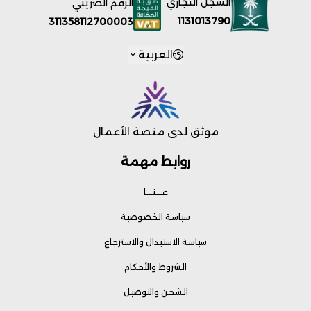
السجل التجاري
الرقم الضريبي
1131013790
311358112700003
العربية
موثق لدى منصة الأعمال
روابط مهمة
عـــنـــا
سياسة الخصوصية
سياسة الاستبدال والاسترجاع
الشروط والأحكام
الشحن والتوصيل