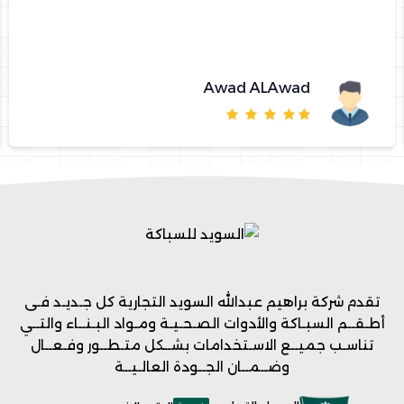
Awad ALAwad
تقدم شركة براهيم عبدالله السويد التجارية كل جـديـد فـى
أطـقــم السبـاكة والأدوات الصـحـيـة ومـواد البـنــاء والتــي
تناسـب جميــع الاسـتخدامات بشــكل متـطــور وفـعــال
وضــمــان الجــودة العالـيــة