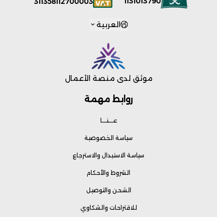
1131013790
311358112700003
العربية
موثق لدى منصة الأعمال
روابط مهمة
عـــنـــا
سياسة الخصوصية
سياسة الاستبدال والاسترجاع
الشروط والأحكام
الشحن والتوصيل
للاقتراحات والشكاوي