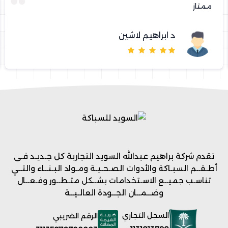
ممتاز
د ابراهيم لاشين
تقدم شركة براهيم عبدالله السويد التجارية كل جـديـد فـى
أطـقــم السبـاكة والأدوات الصـحـيـة ومـواد البـنــاء والتــي
تناسـب جميــع الاسـتخدامات بشــكل متـطــور وفـعــال
وضــمــان الجــودة العالـيــة
السجل التجاري
الرقم الضريبي