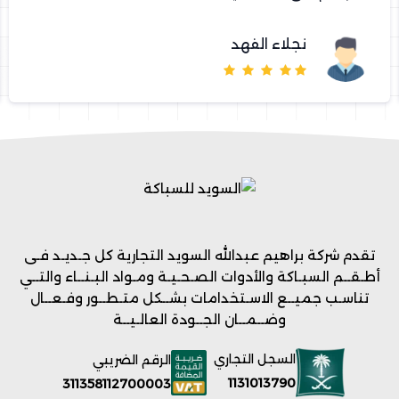
نجلاء الفهد
تقدم شركة براهيم عبدالله السويد التجارية كل جـديـد فـى
أطـقــم السبـاكة والأدوات الصـحـيـة ومـواد البـنــاء والتــي
تناسـب جميــع الاسـتخدامات بشــكل متـطــور وفـعــال
وضــمــان الجــودة العالـيــة
السجل التجاري
الرقم الضريبي
1131013790
311358112700003