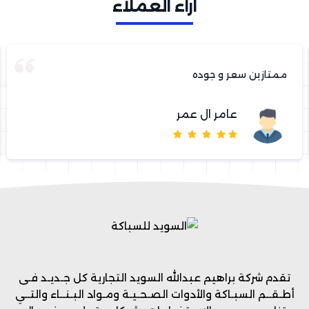
آراء العملاء
ممتازين سعر و جوده
عامر ال عمر
تقدم شركة براهيم عبدالله السويد التجارية كل جـديـد فـى
أطـقــم السبـاكة والأدوات الصـحـيـة ومـواد البـنــاء والتــي