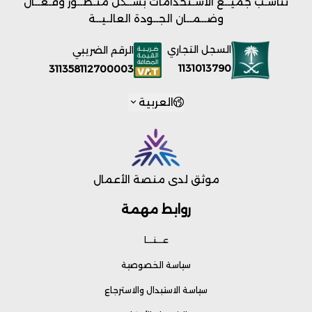
تناسـب جميــع الاسـتخدامات بشــكل متـطــور وفـعــال
وضــمــان الجــودة العالـيــة
السجل التجاري
الرقم الضريبي
1131013790
311358112700003
العربية
موثق لدى منصة الأعمال
روابط مهمة
عـــنـــا
سياسة الخصوصية
سياسة الاستبدال والاسترجاع