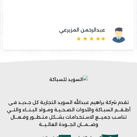
عبدالرحمن المزيرعي
تقدم شركة براهيم عبدالله السويد التجارية كل جـديـد فـى
أطـقــم السبـاكة والأدوات الصـحـيـة ومـواد البـنــاء والتــي
تناسـب جميــع الاسـتخدامات بشــكل متـطــور وفـعــال
وضــمــان الجــودة العالـيــة