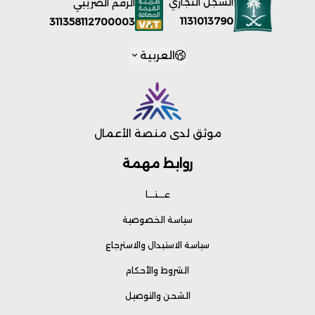
السجل التجاري
الرقم الضريبي
1131013790
311358112700003
العربية
موثق لدى منصة الأعمال
روابط مهمة
عـــنـــا
سياسة الخصوصية
سياسة الاستبدال والاسترجاع
الشروط والأحكام
الشحن والتوصيل