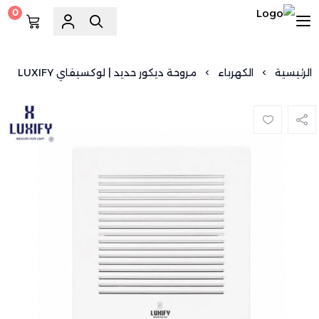
0
السويد للسباكة
الرئيسية
الكهرباء
مروحة ديكور حديد | لوكسيفاي LUXIFY