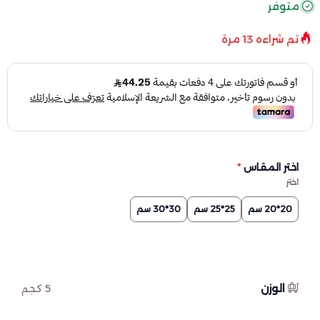
متوفر
تم شراءه
13
مرة
اختر المقاس
*
اختر
20*20 سم
25*25 سم
30*30 سم
الوزن
5 كجم