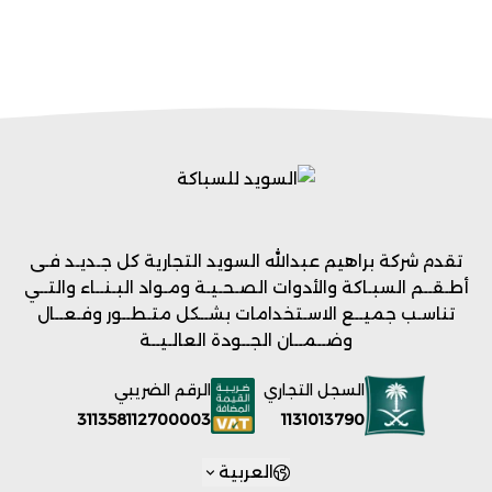
تقدم شركة براهيم عبدالله السويد التجارية كل جـديـد فـى
أطـقــم السبـاكة والأدوات الصـحـيـة ومـواد البـنــاء والتــي
تناسـب جميــع الاسـتخدامات بشــكل متـطــور وفـعــال
وضــمــان الجــودة العالـيــة
السجل التجاري
الرقم الضريبي
1131013790
311358112700003
العربية