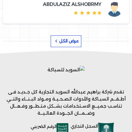
ABDULAZIZ ALSHOBRMY
عرض الكل
تقدم شركة براهيم عبدالله السويد التجارية كل جـديـد فـى
أطـقــم السبـاكة والأدوات الصـحـيـة ومـواد البـنــاء والتــي
تناسـب جميــع الاسـتخدامات بشــكل متـطــور وفـعــال
وضــمــان الجــودة العالـيــة
السجل التجاري
الرقم الضريبي