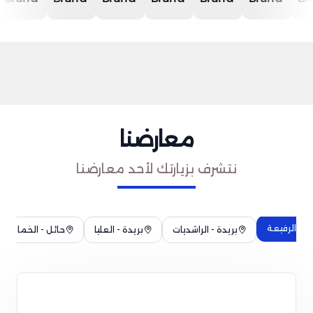
معارضنا
نتشرف بزيارتك لأحد معارضنا
حي الرفيعة
بريدة - الراشديات
بريدة - العليا
حائل - الخماشية