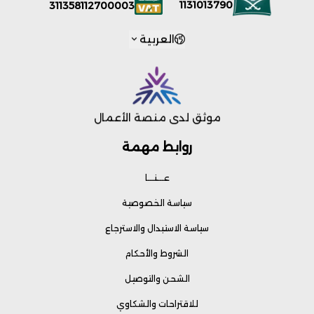
1131013790
311358112700003
العربية
موثق لدى منصة الأعمال
روابط مهمة
عـــنـــا
سياسة الخصوصية
سياسة الاستبدال والاسترجاع
الشروط والأحكام
الشحن والتوصيل
للاقتراحات والشكاوي