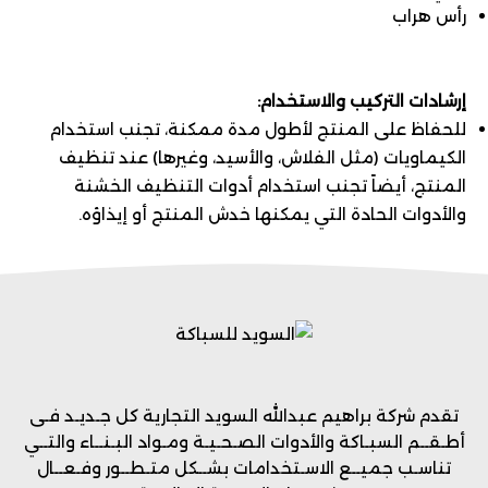
رأس هراب
إرشادات التركيب والاستخدام:
للحفاظ على المنتج لأطول مدة ممكنة، تجنب استخدام
الكيماويات (مثل الفلاش، والأسيد، وغيرها) عند تنظيف
المنتج، أيضاً تجنب استخدام أدوات التنظيف الخشنة
والأدوات الحادة التي يمكنها خدش المنتج أو إيذاؤه.
تقدم شركة براهيم عبدالله السويد التجارية كل جـديـد فـى
أطـقــم السبـاكة والأدوات الصـحـيـة ومـواد البـنــاء والتــي
تناسـب جميــع الاسـتخدامات بشــكل متـطــور وفـعــال