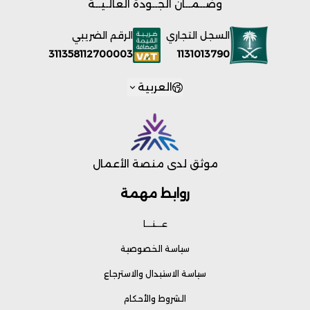
وضــمــان الجــودة العالـيــة
السجل التجاري
الرقم الضريبي
1131013790
311358112700003
العربية
موثق لدى منصة الأعمال
روابط مهمة
عـــنـــا
سياسة الخصوصية
سياسة الاستبدال والاسترجاع
الشروط والأحكام