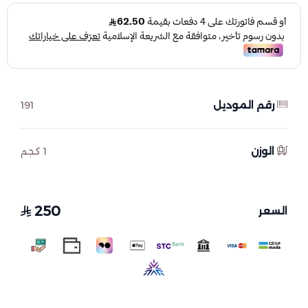
رقم الموديل
191
الوزن
1 كجم
250
السعر