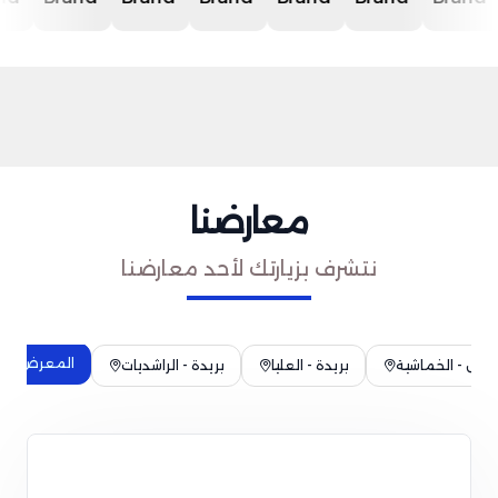
معارضنا
نتشرف بزيارتك لأحد معارضنا
المعرض الرئ
حائل - الخماشية
بريدة - العليا
بريدة - الراشديات