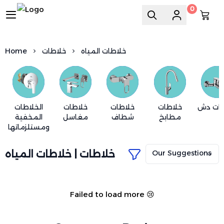
0
السويد للسباكة
خلاطات المياه
خلاطات
Home
طات دش
خلاطات
خلاطات
خلاطات
الخلاطات
مطابخ
شطاف
مغاسل
المخفية
ومستلزماتها
خلاطات | خلاطات المياه
Failed to load more 😢