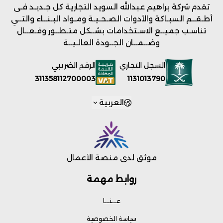
تقدم شركة براهيم عبدالله السويد التجارية كل جـديـد فـى
أطـقــم السبـاكة والأدوات الصـحـيـة ومـواد البـنــاء والتــي
تناسـب جميــع الاسـتخدامات بشــكل متـطــور وفـعــال
وضــمــان الجــودة العالـيــة
السجل التجاري
الرقم الضريبي
1131013790
311358112700003
العربية
موثق لدى منصة الأعمال
روابط مهمة
عـــنـــا
سياسة الخصوصية