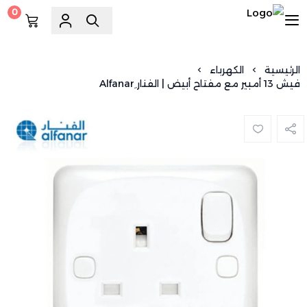
0
السويد للسباكة
الرئيسية
الكهرباء
فيش 13 أمبير مع مفتاح أبيض | الفنار ِAlfanar