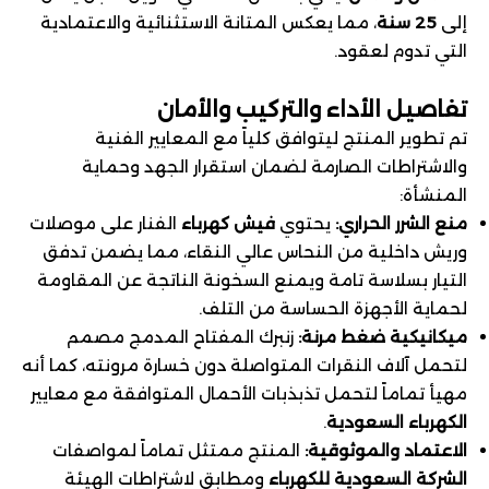
إلى
25 سنة
، مما يعكس المتانة الاستثنائية والاعتمادية
التي تدوم لعقود.
تفاصيل الأداء والتركيب والأمان
تم تطوير المنتج ليتوافق كلياً مع المعايير الفنية
والاشتراطات الصارمة لضمان استقرار الجهد وحماية
المنشأة:
منع الشرر الحراري:
يحتوي
فيش كهرباء
الفنار على موصلات
وريش داخلية من النحاس عالي النقاء، مما يضمن تدفق
التيار بسلاسة تامة ويمنع السخونة الناتجة عن المقاومة
لحماية الأجهزة الحساسة من التلف.
ميكانيكية ضغط مرنة:
زنبرك المفتاح المدمج مصمم
لتحمل آلاف النقرات المتواصلة دون خسارة مرونته، كما أنه
مهيأ تماماً لتحمل تذبذبات الأحمال المتوافقة مع معايير
الكهرباء السعودية
.
الاعتماد والموثوقية:
المنتج ممتثل تماماً لمواصفات
الشركة السعودية للكهرباء
ومطابق لاشتراطات الهيئة