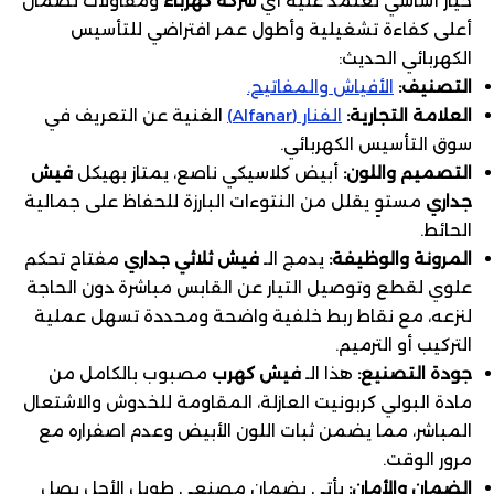
خيار أساسي تعتمد عليه أي
شركة كهرباء
ومقاولات لضمان
أعلى كفاءة تشغيلية وأطول عمر افتراضي للتأسيس
الكهربائي الحديث:
التصنيف:
الأفياش والمفاتيح.
العلامة التجارية:
الفنار (Alfanar)
الغنية عن التعريف في
سوق التأسيس الكهربائي.
التصميم واللون:
أبيض كلاسيكي ناصع، يمتاز بهيكل
فيش
جداري
مستوٍ يقلل من النتوءات البارزة للحفاظ على جمالية
الحائط.
المرونة والوظيفة:
يدمج الـ
فيش ثلاثي جداري
مفتاح تحكم
علوي لقطع وتوصيل التيار عن القابس مباشرة دون الحاجة
لنزعه، مع نقاط ربط خلفية واضحة ومحددة تسهل عملية
التركيب أو الترميم.
جودة التصنيع:
هذا الـ
فيش كهرب
مصبوب بالكامل من
مادة البولي كربونيت العازلة، المقاومة للخدوش والاشتعال
المباشر، مما يضمن ثبات اللون الأبيض وعدم اصفراره مع
مرور الوقت.
الضمان والأمان:
يأتي بضمان مصنعي طويل الأجل يصل