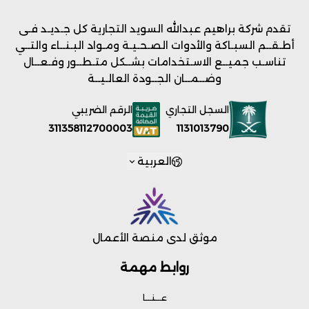
تقدم شركة براهيم عبدالله السويد التجارية كل جـديـد فـى
أطـقــم السبـاكة والأدوات الصـحـيـة ومـواد البـنــاء والتــي
تناسـب جميــع الاسـتخدامات بشــكل متـطــور وفـعــال
وضــمــان الجــودة العالـيــة
السجل التجاري
الرقم الضريبي
1131013790
311358112700003
العربية
موثق لدى منصة الأعمال
روابط مهمة
عـــنـــا