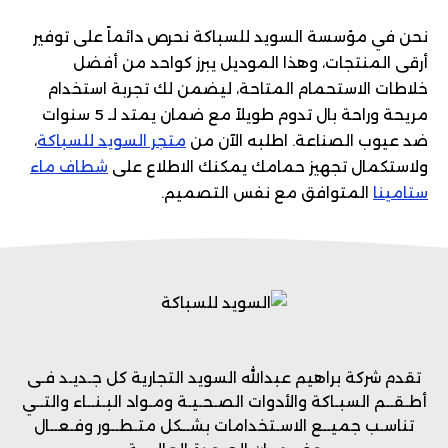
نحن في مؤسسة السويد للسباكة نحرص دائماً على توفير
أرقى المنتجات، وهذا الموديل يبرز كواحد من أفضل
خلاطات الاستحمام المتاحة، ليضمن لك تجربة استخدام
مريحة وراحة بال تدوم طويلاً مع ضمان يمتد لـ 5 سنوات
ضد عيوب الصناعة. اطلبه الآن من
متجر السويد للسباكة
،
ولاستكمال تجهيز حمامك يمكنك الاطلاع على
شطاف ماء
ستامينا
المتوافق مع نفس التصميم.
تقدم شركة براهيم عبدالله السويد التجارية كل جـديـد فـى
أطـقــم السبـاكة والأدوات الصـحـيـة ومـواد البـنــاء والتــي
تناسـب جميــع الاسـتخدامات بشــكل متـطــور وفـعــال