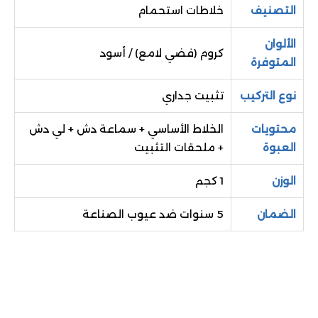
التصنيف
خلاطات استحمام
الألوان
كروم (فضي لامع) / أسود
المتوفرة
نوع التركيب
تثبيت جداري
محتويات
الخلاط الأساسي + سماعة دش + لي دش
العبوة
+ ملحقات التثبيت
الوزن
1 كجم
الضمان
5 سنوات ضد عيوب الصناعة