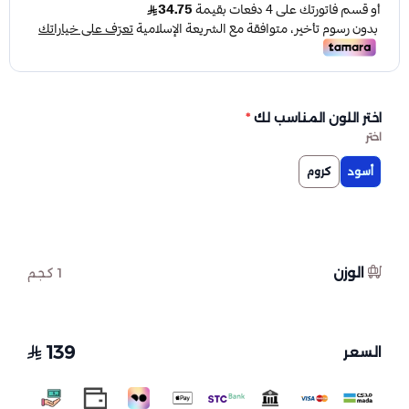
اختر اللون المناسب لك
*
اختر
أسود
كروم
الوزن
1 كجم
139
السعر