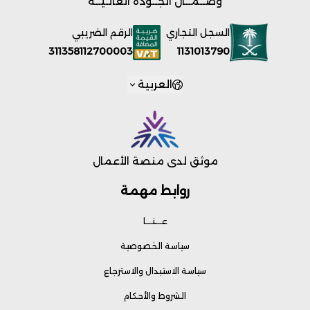
وضــمــان الجــودة العالـيــة
السجل التجاري
الرقم الضريبي
1131013790
311358112700003
العربية
موثق لدى منصة الأعمال
روابط مهمة
عـــنـــا
سياسة الخصوصية
سياسة الاستبدال والاسترجاع
الشروط والأحكام