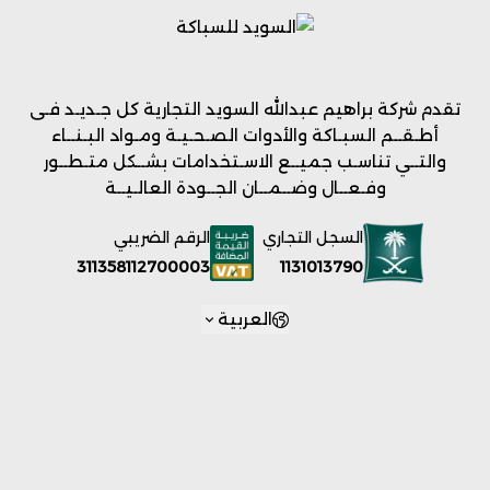
تقدم شركة براهيم عبدالله السويد التجارية كل جـديـد فـى
أطـقــم السبـاكة والأدوات الصـحـيـة ومـواد البـنــاء
والتــي تناسـب جميــع الاسـتخدامات بشــكل متـطــور
وفـعــال وضــمــان الجــودة العالـيــة
السجل التجاري
الرقم الضريبي
1131013790
311358112700003
العربية