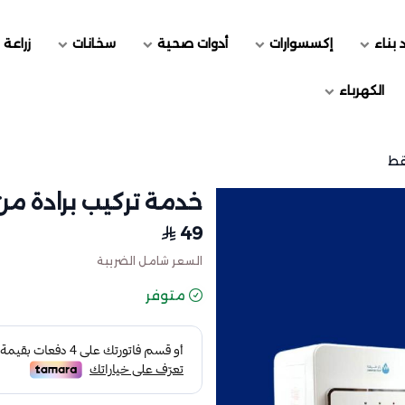
 بناء
إكسسوارات
أدوات صحية
سخانات
زراعة 
الكهرباء
قط
خدمة تركيب برادة من
49
السعر شامل الضريبة
متوفر