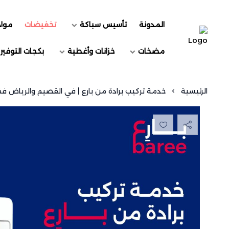
المدونة
تأسيس سباكة
تخفيضات
مواد
السويد للسباكة
مضخات
خزانات وأغطية
بكجات التوفير
الرئيسية
خدمة تركيب برادة من بارع | في القصيم والرياض ف