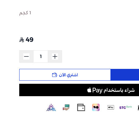
1 كجم
49
اشتري الآن