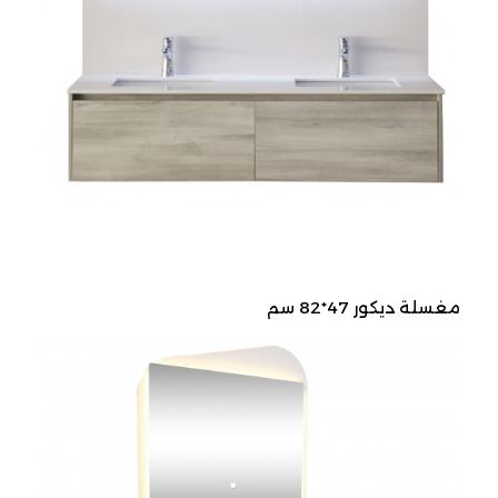
مغسلة ديكور 47*82 سم