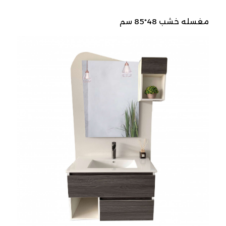
مغسله خشب 48*85 سم