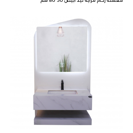
مغسلة رخام مرايه ليد ابيض 50*80 سم