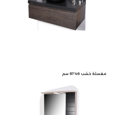
مغسلة خشب 46*81 سم