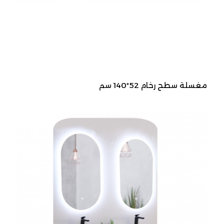
مغسلة سطح رخام 52*140 سم