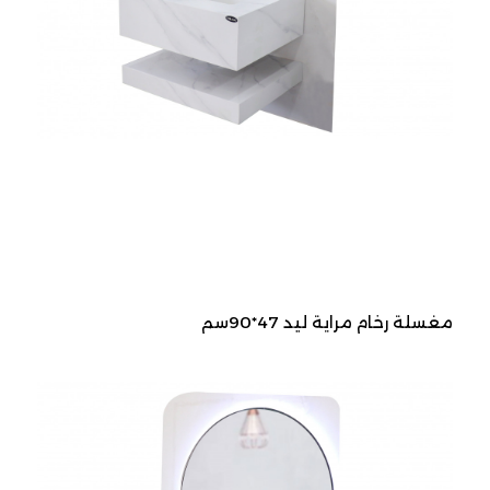
مغسلة رخام مراية ليد 47*90سم