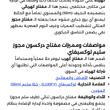
كهرباء
عالي الجودة يمنحك تحكماً ذكياً وسلساً في الإنارة
من مكانين مختلفين. يتميز هذا الـ
مفتاح كهربائي
بتصميمه النحيف (Slim) والمستوي تماماً مع الحائط
ليمنع أي بروز جداري مشوه، مما يجعله الـ
مفتاح مجوز
المثالي لتشطيب الممرات وغرف النوم العصرية بمظهر
نقي يضمن التناسق الديكوري.
مواصفات ومميزات
مفتاح دركسون مجوز
سليم لوكسيفاي
صُمم هذا الـ
مفتاح كهرب
ليوفر حلاً عملياً ومستداماً
ينافس بأدائه وجودته أعلى المواصفات التي تطلبها أي
شركة كهرباء
في السوق:
التصنيف:
الأفياش والمفاتيح.
العلامة التجارية:
لوكسيفاي (LUXIFY) - خط سليم (Slim)
المودرن.
الأداء والوظيفة:
مفتاح دركسون ثنائي (طرف سلم مجوز)
يجمع وظيفتين في مصفوفة واحدة لإدارة الإضاءة بنظام
ميكانيكي مرن وسلس.