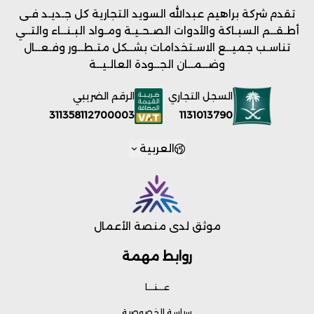
تقدم شركة براهيم عبدالله السويد التجارية كل جـديـد فـى
أطـقــم السبـاكة والأدوات الصـحـيـة ومـواد البـنــاء والتــي
تناسـب جميــع الاسـتخدامات بشــكل متـطــور وفـعــال
وضــمــان الجــودة العالـيــة
السجل التجاري
الرقم الضريبي
1131013790
311358112700003
العربية
موثق لدى منصة الأعمال
روابط مهمة
عـــنـــا
سياسة الخصوصية