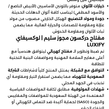
خيارات الألوان:
متوفر باللونين الأساسيين (الأبيض الناصع /
والأسود المطفي) ليناسب كافة ألوان الدهانات الحديثة.
جودة ومواد التصنيع:
الهيكل الخارجي مصبوب من مواد
عازلة ومقاومة للصدمات والحرارة العالية، مما يضمن
ثبات الألوان ومقاومة الخدوش.
مفتاح دركسون مجوز سليم | لوكسيفاي
LUXIFY
تم ضبط وتطوير الـ
مفتاح كهربائي
ليتوافق هندسياً مع
أعلى معايير السلامة المهنية ومواصفات البنية التحتية
للطاقة:
التوافق مع الشبكة:
يمتثل المنتج كلياً لاشتراطات
الشركة
السعودية للكهرباء
، مما يضمن استقرار التيار ومقاومة أي
تذبذب في الجهد المحلي.
شهادات الموثوقية:
مطابق لكافة المواصفات القياسية
المعتمدة من الهيئة السعودية للمواصفات والمقاييس
والجودة (SASO) لحماية أكيدة ضد التماس الكهربائي أو
الارتفاع الحراري.