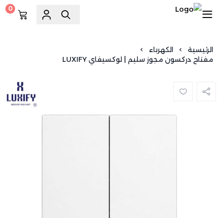
0
السويد للسباكة
الرئيسية
الكهرباء
مفتاح دركسون مجوز سليم | لوكسيفاي LUXIFY