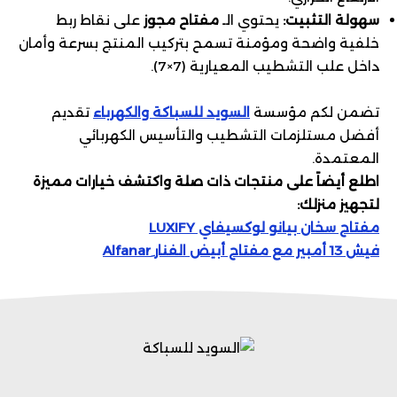
سهولة التثبيت:
يحتوي الـ
مفتاح مجوز
على نقاط ربط
خلفية واضحة ومؤمنة تسمح بتركيب المنتج بسرعة وأمان
داخل علب التشطيب المعيارية (7×7).
تضمن لكم مؤسسة
السويد للسباكة والكهرباء
تقديم
أفضل مستلزمات التشطيب والتأسيس الكهربائي
المعتمدة.
اطلع أيضاً على منتجات ذات صلة واكتشف خيارات مميزة
لتجهيز منزلك:
مفتاح سخان بيانو لوكسيفاي LUXIFY
فيش 13 أمبير مع مفتاح أبيض الفنار ِAlfanar