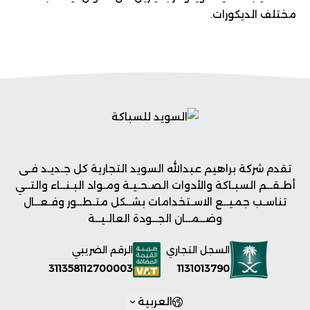
مختلف الديكورات.
تقدم شركة براهيم عبدالله السويد التجارية كل جـديـد فـى
أطـقــم السبـاكة والأدوات الصـحـيـة ومـواد البـنــاء والتــي
تناسـب جميــع الاسـتخدامات بشــكل متـطــور وفـعــال
وضــمــان الجــودة العالـيــة
السجل التجاري
الرقم الضريبي
1131013790
311358112700003
العربية