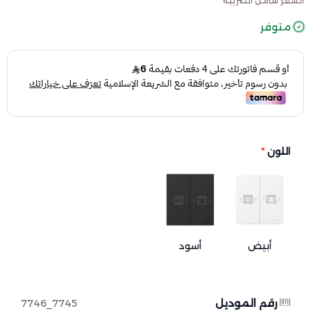
السعر شامل الضريبة
متوفر
اللون
*
أبيض
أسود
رقم الموديل
7745_7746