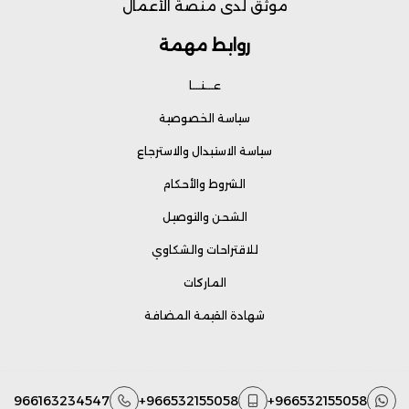
موثق لدى منصة الأعمال
روابط مهمة
عـــنـــا
سياسة الخصوصية
سياسة الاستبدال والاسترجاع
الشروط والأحكام
الشحن والتوصيل
للاقتراحات والشكاوي
الماركات
شهادة القيمة المضافة
966163234547
+966532155058
+966532155058