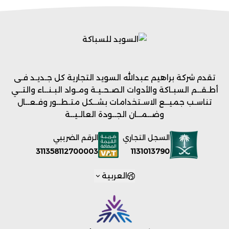
تقدم شركة براهيم عبدالله السويد التجارية كل جـديـد فـى
أطـقــم السبـاكة والأدوات الصـحـيـة ومـواد البـنــاء والتــي
تناسـب جميــع الاسـتخدامات بشــكل متـطــور وفـعــال
وضــمــان الجــودة العالـيــة
السجل التجاري
الرقم الضريبي
1131013790
311358112700003
العربية