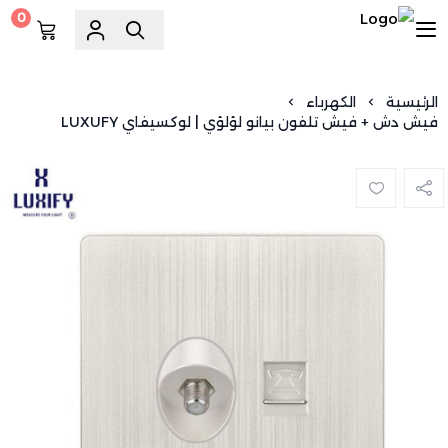
0
السويد للسباكة
الرئيسية
الكهرباء
فيش دش + فيش تلفون بيانو لؤلؤي | لوكسيفاي LUXUFY