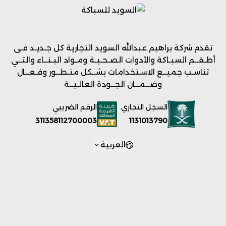
تقدم شركة براهيم عبدالله السويد التجارية كل جـديـد فـى
أطـقــم السبـاكة والأدوات الصـحـيـة ومـواد البـنــاء والتــي
تناسـب جميــع الاسـتخدامات بشــكل متـطــور وفـعــال
وضــمــان الجــودة العالـيــة
السجل التجاري
الرقم الضريبي
1131013790
311358112700003
العربية