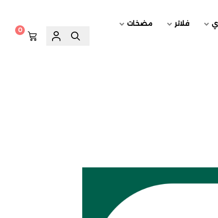
ي
فلاتر
مضخات
0