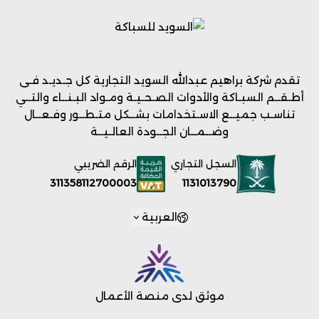
تقدم شركة براهيم عبدالله السويد التجارية كل جـديـد فـى
أطـقــم السبـاكة والأدوات الصـحـيـة ومـواد البـنــاء والتــي
تناسـب جميــع الاسـتخدامات بشــكل متـطــور وفـعــال
وضــمــان الجــودة العالـيــة
السجل التجاري
الرقم الضريبي
1131013790
311358112700003
العربية
موثق لدى منصة الأعمال