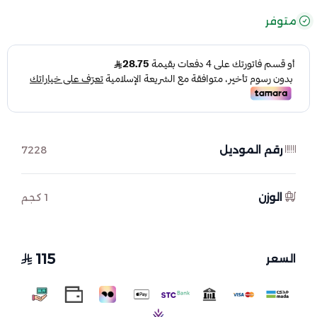
متوفر
رقم الموديل
7228
الوزن
1 كجم
115
السعر