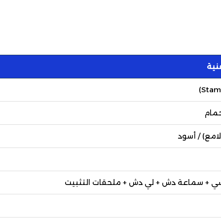
نية
مام
امع) / أسود
اسي + سماعة دش + لي دش + ملحقات التثبيت