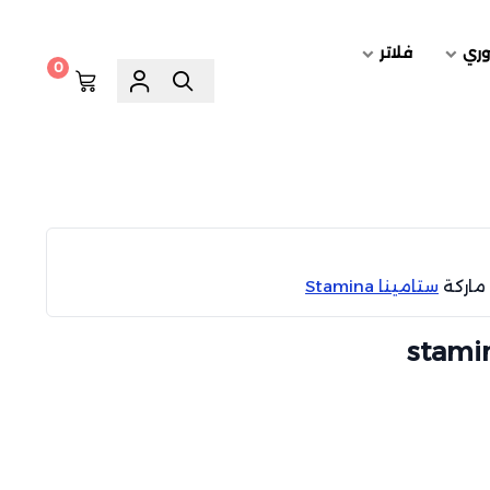
وري
فلاتر
0
ماركة
ستامينا Stamina