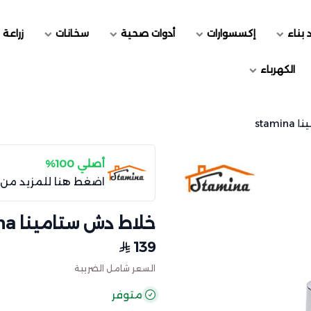
 بناء
إكسسوارات
أدوات صحية
سخانات
زراعة 
الكهرباء
stam
أصلي 100%
اضغط هنا للمزيد من 
خلاط دش ستامينا stamina
139
السعر شامل الضريبة
متوفر