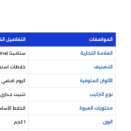
المواصفات
التفاصيل الف
العلامة التجارية
ستامينا (Stamina)
التصنيف
خلاطات استح
الألوان المتوفرة
كروم (فضي ل
نوع التركيب
تثبيت جداري
محتويات العبوة
الخلاط الأس
الوزن
1 كجم