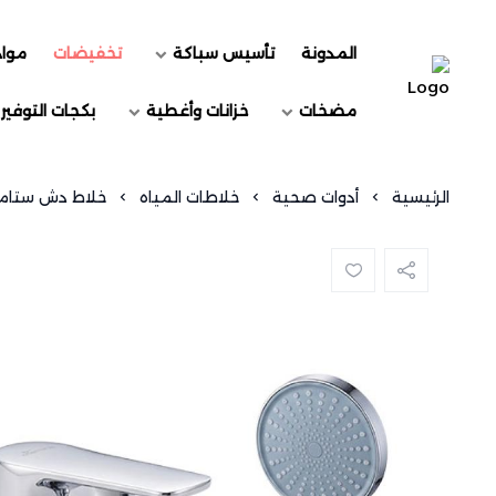
المدونة
تأسيس سباكة
تخفيضات
مواد
السويد للسباكة
مضخات
خزانات وأغطية
بكجات التوفير
الرئيسية
أدوات صحية
خلاطات المياه
خلاط دش ستامينا ina