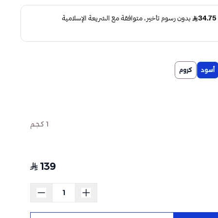
أسود
كروم
1 كجم
139