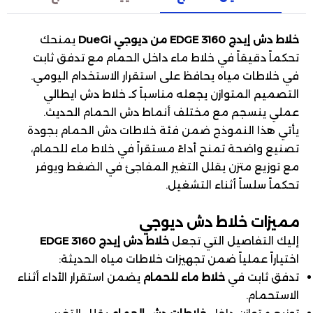
خلاط دش إيدج EDGE 3160 من ديوجي DueGi
يمنحك
تحكماً دقيقاً في خلاط ماء داخل الحمام مع تدفق ثابت
في خلاطات مياه يحافظ على استقرار الاستخدام اليومي.
التصميم المتوازن يجعله مناسباً كـ خلاط دش ايطالي
عملي ينسجم مع مختلف أنماط دش الحمام الحديث.
يأتي هذا النموذج ضمن فئة خلاطات دش الحمام بجودة
تصنيع واضحة تمنح أداءً مستقراً في خلاط ماء للحمام،
مع توزيع متزن يقلل التغير المفاجئ في الضغط ويوفر
تحكماً سلساً أثناء التشغيل.
مميزات خلاط دش ديوجي
إليك التفاصيل التي تجعل
خلاط دش إيدج EDGE 3160
اختياراً عملياً ضمن تجهيزات خلاطات مياه الحديثة:
تدفق ثابت في
خلاط ماء للحمام
يضمن استقرار الأداء أثناء
الاستحمام.