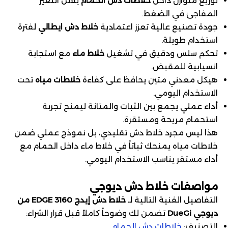
توزيع متوازن داخل
خلاطات دش الحمام
يقلل التغير
المفاجئ في الضغط.
جودة تصنيع عالية تعزز اعتمادية
خلاط دش ايطالي
لفترة
استخدام طويلة.
تحكم سلس ودقيق في تشغيل
خلاط ماء
مع استجابة
انسيابية للمقبض.
هيكل معدني متين يحافظ على كفاءة
خلاطات مياه
تحت
الاستخدام اليومي.
أداء عملي يجمع بين الثبات والمتانة ليمنح تجربة
استحمام مريحة ومستقرة.
هذا ليس مجرد خلاط دش تقليدي، بل نموذج عملي ضمن
خلاطات مياه يمنحك ثباتاً في خلاط ماء داخل الحمام مع
أداء مستقر يناسب الاستخدام اليومي.
مواصفات خلاط دش ديوجي
التفاصيل الفنية التالية لـ
خلاط دش إيدج EDGE 3160 من
ديوجي DueGi
تضمن لك وضوحاً كاملاً قبل قرار الشراء:
التصنيف:
خلاطات دش الحمام