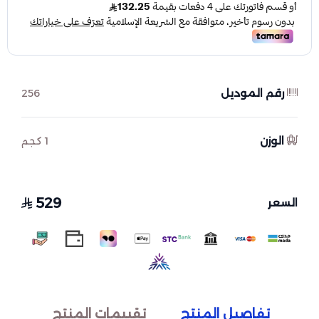
رقم الموديل
256
الوزن
1 كجم
529
السعر
تفاصيل المنتج
تقييمات المنتج