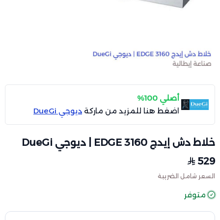
أصلي 100%
اضغط هنا للمزيد من ماركة
ديوجي DueGi
خلاط دش إيدج EDGE 3160 | ديوجي DueGi
529
السعر شامل الضريبة
متوفر