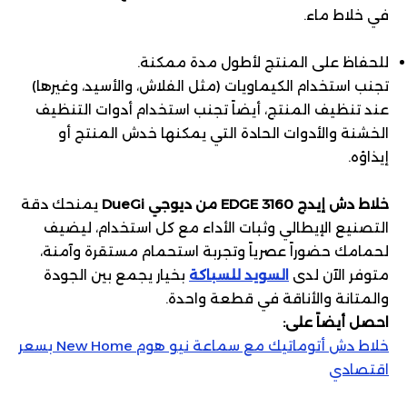
في خلاط ماء.
للحفاظ على المنتج لأطول مدة ممكنة.
تجنب استخدام الكيماويات (مثل الفلاش، والأسيد، وغيرها)
عند تنظيف المنتج، أيضاً تجنب استخدام أدوات التنظيف
الخشنة والأدوات الحادة التي يمكنها خدش المنتج أو
إيذاؤه.
خلاط دش إيدج EDGE 3160 من ديوجي DueGi
يمنحك دقة
التصنيع الإيطالي وثبات الأداء مع كل استخدام، ليضيف
لحمامك حضوراً عصرياً وتجربة استحمام مستقرة وآمنة،
متوفر الآن لدى
السويد للسباكة
بخيار يجمع بين الجودة
والمتانة والأناقة في قطعة واحدة.
احصل أيضاً على:
خلاط دش أتوماتيك مع سماعة نيو هوم New Home بسعر
اقتصادي