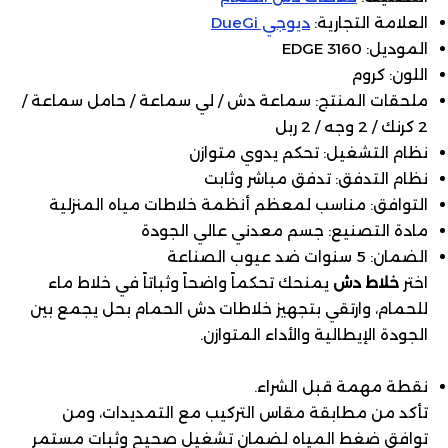
العلامة التجارية:
ديوجي DueGi
الموديل: EDGE 3160
اللون: كروم
ملحقات المنتج: سماعة دش / لي سماعة / حامل سماعة /
2 كرنك / 2 وجه / 2 ربل
نظام التشغيل: تحكم يدوي متوازن
نظام التدفق: تدفق مباشر وثابت
التوافق: مناسب لمعظم أنظمة خلاطات مياه المنزلية
مادة التصنيع: جسم معدني عالي الجودة
الضمان: 5 سنوات ضد عيوب الصناعة
اختر
خلاط دش
يمنحك تحكماً واضحاً وثباتاً في خلاط ماء
للحمام، وارتقي بتجهيز خلاطات دش الحمام بحل يجمع بين
الجودة الإيطالية والأداء المتوازن.
نقطة مهمة قبل الشراء.
تأكد من مطابقة مقاس التركيب مع التمديدات، ومن
توافق ضغط المياه لضمان تشغيل صحيح وثبات مستمر