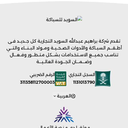
تقدم شركة براهيم عبدالله السويد التجارية كل جـديـد فـى
أطـقــم السبـاكة والأدوات الصـحـيـة ومـواد البـنــاء والتــي
تناسـب جميــع الاسـتخدامات بشــكل متـطــور وفـعــال
وضــمــان الجــودة العالـيــة
السجل التجاري
الرقم الضريبي
1131013790
311358112700003
العربية
موثق لدى منصة الأعمال