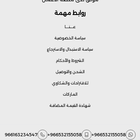
روابط مهمة
عـــنـــا
سياسة الخصوصية
سياسة الاستبدال والاسترجاع
الشروط والأحكام
الشحن والتوصيل
للاقتراحات والشكاوي
الماركات
شهادة القيمة المضافة
966163234547
+966532155058
+966532155058