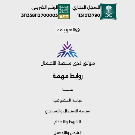
السجل التجاري
الرقم الضريبي
1131013790
311358112700003
العربية
موثق لدى منصة الأعمال
روابط مهمة
عـــنـــا
سياسة الخصوصية
سياسة الاستبدال والاسترجاع
الشروط والأحكام
الشحن والتوصيل