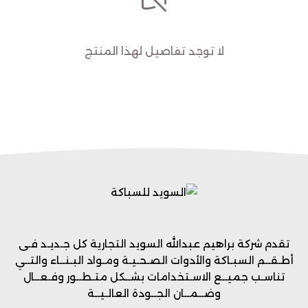
لا توجد تفاصيل لهذا المنتج
تقدم شركة براهيم عبدالله السويد التجارية كل جـديـد فـى
أطـقــم السبـاكة والأدوات الصـحـيـة ومـواد البـنــاء والتــي
تناسـب جميــع الاسـتخدامات بشــكل متـطــور وفـعــال
وضــمــان الجــودة العالـيــة