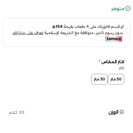
متوفر
اختر المقاس
*
اختر
50 متر
30 متر
الوزن
20 كجم