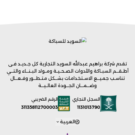
تقدم شركة براهيم عبدالله السويد التجارية كل جـديـد فـى
أطـقــم السبـاكة والأدوات الصـحـيـة ومـواد البـنــاء والتــي
تناسـب جميــع الاسـتخدامات بشــكل متـطــور وفـعــال
وضــمــان الجــودة العالـيــة
السجل التجاري
الرقم الضريبي
1131013790
311358112700003
العربية